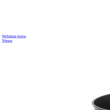
Webshop bouw
Nieuw