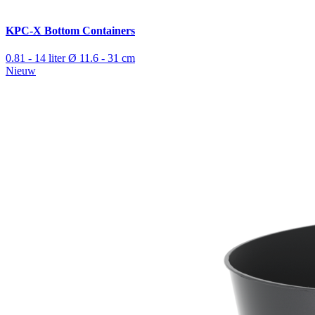
KPC-X Bottom Containers
0.81 - 14 liter
Ø 11.6 - 31 cm
Nieuw