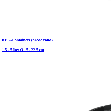
KPG-Containers (brede rand)
1.5 - 5 liter
Ø 15 - 22.5 cm