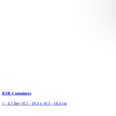
KSR-Containers
1 - 4.5 liter
10.5 - 18.4 x 10.5 - 18.4 cm