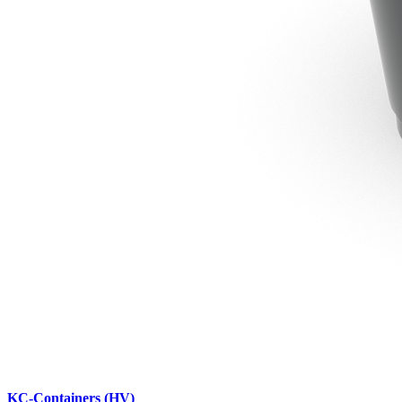
KC-Containers (HV)