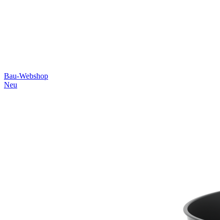
Bau-Webshop
Neu