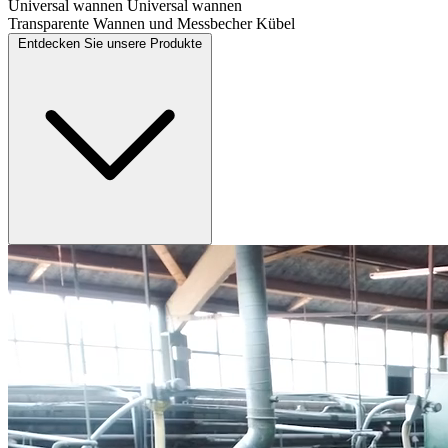
Universal wannen
Universal wannen
Transparente Wannen und Messbecher
Kübel
Entdecken Sie unsere Produkte