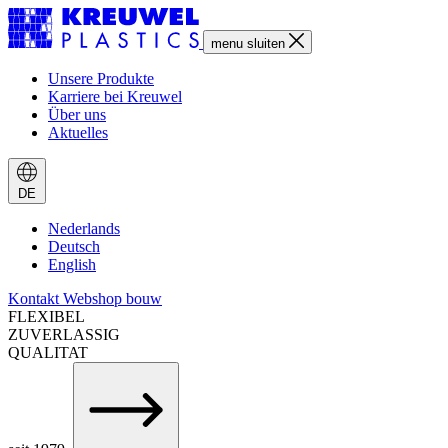
menu
sluiten
Unsere Produkte
Karriere bei Kreuwel
Über uns
Aktuelles
DE
Nederlands
Deutsch
English
Kontakt
Webshop bouw
FLEXIBEL
ZUVERLASSIG
QUALITAT